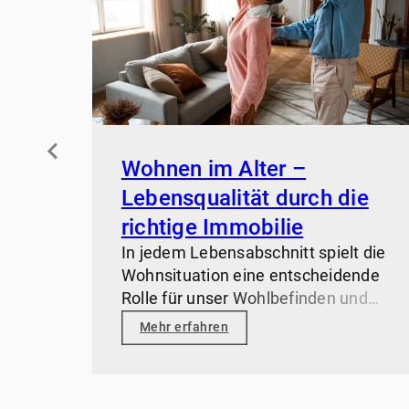
Wohnen im Alter –
Lebensqualität durch die
richtige Immobilie
In jedem Lebensabschnitt spielt die
Wohnsituation eine entscheidende
Rolle für unser Wohlbefinden und
unsere Lebensqualität. Ist ein
Mehr erfahren
Umzug im Alter wirklich sinnvoll?
Wir unterstützen Sie, Ihren zweiten
Lebensabschnitt komfortabel und