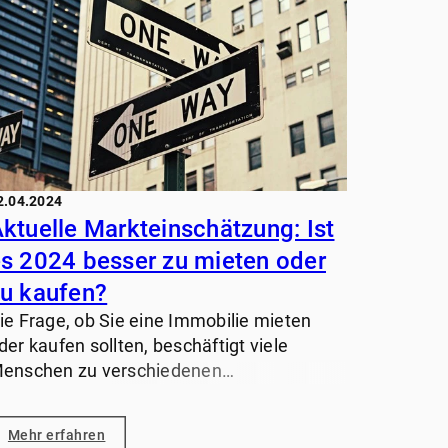
2.04.2024
ktuelle Markteinschätzung: Ist
s 2024 besser zu mieten oder
u kaufen?
ie Frage, ob Sie eine Immobilie mieten
der kaufen sollten, beschäftigt viele
enschen zu verschiedenen
ebensphasen, besonders wenn sich ihr
ebensabschnitt ändert – sei es, dass
Mehr erfahren
achwuchs erwartet wird, die Immobilie