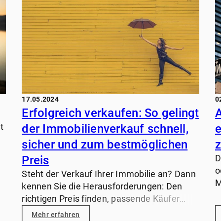
17.05.2024
0
Erfolgreich verkaufen: So gelingt
A
t
der Immobilienverkauf schnell,
e
sicher und zum bestmöglichen
z
Preis
D
o
Steht der Verkauf Ihrer Immobilie an? Dann
M
kennen Sie die Herausforderungen: Den
,
L
richtigen Preis finden, passende Käufer
L
ansprechen, Besichtigungen organisieren
Mehr erfahren
N