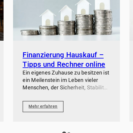
Finanzierung Hauskauf –
Tipps und Rechner online
Ein eigenes Zuhause zu besitzen ist
ein Meilenstein im Leben vieler
Menschen, der Sicherheit, Stabilität
und die Verwirklichung eines
langgehegten Traums bedeutet. Als
Mehr erfahren
Makler teilen wir unsere Erfahrung
beim Hauskauf gerne mit Ihnen und
stellen Ihnen einen kostenlosen
Finanzierungs-Rechner zur