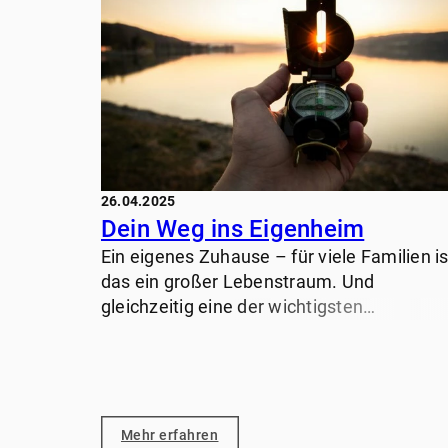
26.04.2025
Dein Weg ins Eigenheim
Ein eigenes Zuhause – für viele Familien is
das ein großer Lebenstraum. Und
gleichzeitig eine der wichtigsten
Entscheidungen überhaupt. Als
Immobilienmakler begleite ich seit vielen
Jahren Familien auf diesem Weg. Ich weiß
wie aufregend (und manchmal auch
überfordernd) dieser Prozess sein kann.
Mehr erfahren