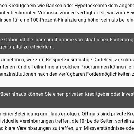
enen Kreditgebern wie Banken oder Hypothekenmaklern angebot
unter bestimmten Voraussetzungen verfügbar ist, wie zum Beisp
sen für eine 100-Prozent-Finanzierung höher sein als bei ei
re Option ist die Inanspruchnahme von staatlichen Förderprog
enkapital zu erleichtern.
nnehmen, wie zum Beispiel zinsgünstige Darlehen, Zuschüss
iterien für die Teilnahme an solchen Programmen können je n
inanzinstitutionen nach den verfügbaren Fördermöglichkeiten z
rüber hinaus können Sie einen privaten Kreditgeber oder Investor
 einer Beteiligung am Haus erfolgen. Oftmals sind private Kred
viduelle Vereinbarungen treffen, die für beide Seiten vorteilhaf
nd klare Vereinbarungen zu treffen, um Missverständnisse oder