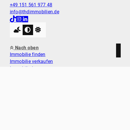
+49 151 561 977 48
info@thdimmobilien.de
Nach oben
Immobilie finden
Immobilie verkaufen
Immobilie bewerten
Kontakt
Impressum
Datenschutz
Cookie-Einstellungen
THD Immobilien 2026
Made with
Ynfinite