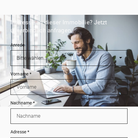
Interesse an dieser Immobilie? Jetzt
unverbindlich anfragen.
Anrede
Vorname
*
Nachname
*
Adresse
*