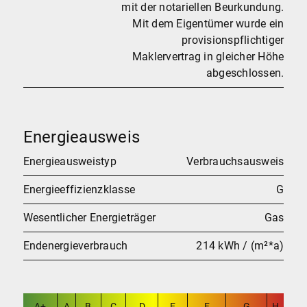
mit der notariellen Beurkundung.
Mit dem Eigentümer wurde ein
provisionspflichtiger
Maklervertrag in gleicher Höhe
abgeschlossen.
Energieausweis
Energieausweistyp
Verbrauchsausweis
Energieeffizienzklasse
G
Wesentlicher Energieträger
Gas
Endenergieverbrauch
214 kWh / (m²*a)
A+
A
B
C
D
E
F
G
H