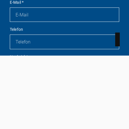
E-Mail
*
Telefon
Nachricht
Mit diesem Haken bestätigen Sie, dass Sie die
Datenschutzerklärung
zur Kenntnis genommen haben.
Wir nehmen den Schutz Ihrer Daten ernst. Alle