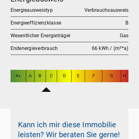
Energieausweistyp
Verbrauchsausweis
Energieeffizienzklasse
B
Wesentlicher Energieträger
Gas
Endenergieverbrauch
66 kWh / (m²*a)
A+
A
B
C
D
E
F
G
H
Kann ich mir diese Immobilie
leisten? Wir beraten Sie gerne!