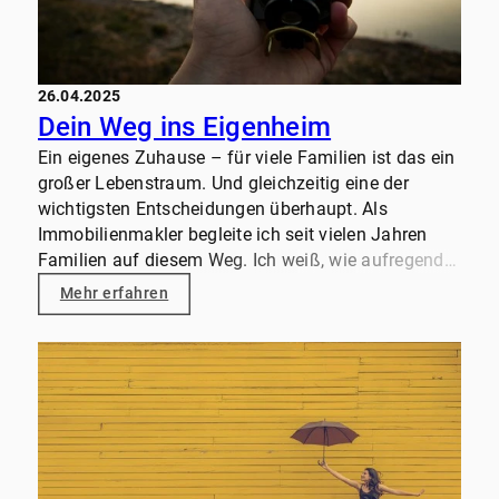
26.04.2025
Dein Weg ins Eigenheim
Ein eigenes Zuhause – für viele Familien ist das ein
großer Lebenstraum. Und gleichzeitig eine der
wichtigsten Entscheidungen überhaupt. Als
Immobilienmakler begleite ich seit vielen Jahren
Familien auf diesem Weg. Ich weiß, wie aufregend
(und manchmal auch überfordernd) dieser Prozess
Mehr erfahren
sein kann. Deshalb möchte ich Dir mit diesem
Ratgeber eine Orientierung geben – persönlich,
ehrlich und mit dem Wissen aus meinem Alltag. Und
das Wichtigste vorweg: Du musst diesen Weg nicht
allein gehen. Ich habe ein starkes Netzwerk an
Finanzierungspartnern, Handwerkern,
Energieberatern und natürlich viel Erfahrung im
Rücken. Wenn Du Unterstützung brauchst: Ich bin