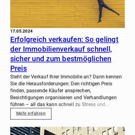
für Euch da.
17.05.2024
Erfolgreich verkaufen: So gelingt
der Immobilienverkauf schnell,
sicher und zum bestmöglichen
Preis
Steht der Verkauf Ihrer Immobilie an? Dann kennen
Sie die Herausforderungen: Den richtigen Preis
finden, passende Käufer ansprechen,
Besichtigungen organisieren und Verhandlungen
führen – all das kann schnell zu Stress und
Unsicherheit führen. Mit uns an Ihrer Seite können
Mehr erfahren
Sie den Verkauf Ihrer Immobilie gelassen angehen.
Wir sind Ihr erfahrener Partner und kümmern uns
um alles – von der kostenlosen Erstberatung bis