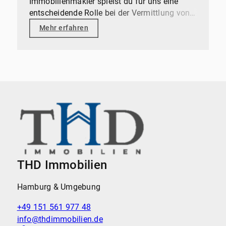
Immobilienmakler spielst du für uns eine
entscheidende Rolle bei der Vermittlung von
Immobilien und der Gestaltung positiver
Mehr erfahren
Kundenerlebnisse.
THD Immobilien
Hamburg & Umgebung
+49 151 561 977 48
info@thdimmobilien.de