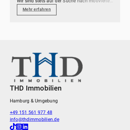
Wir sind stets auf der Suche nach motivierten
und talentierten Menschen, die unser Team
Mehr erfahren
bereichern und gemeinsam mit uns
erfolgreich sein wollen.
THD Immobilien
Hamburg & Umgebung
+49 151 561 977 48
info@thdimmobilien.de